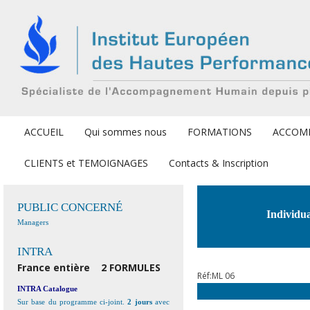
ACCUEIL
Qui sommes nous
FORMATIONS
ACCOM
CLIENTS et TEMOIGNAGES
Contacts & Inscription
PUBLIC CONCERNÉ
Individu
Managers
INTRA
France entière
2 FORMULES
Réf:ML 06
INTRA Catalogue
Sur base du programme ci-joint.
2 jours
avec