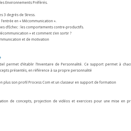
t les Environnements Préférés.
s 3 degrés de Stress.
 l’entrée en « Mécommunication ».
es d’Echec : les comportements contre-productifs.
Mécommunication » et comment s’en sortir ?
ommunication et de motivation
e
tiel permet d’établir l’Inventaire de Personnalité. Ce support permet à cha
cepts présentés, en référence à sa propre personnalité
en plus son profil Process Com et un classeur en support de formation
tation de concepts, projection de vidéos et exercices pour une mise en pr