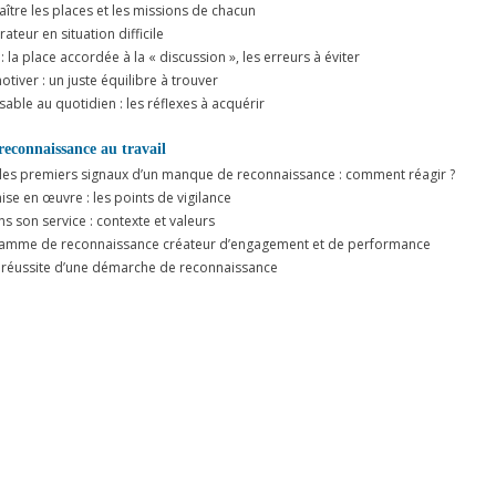
ître les places et les missions de chacun
eur en situation difficile
: la place accordée à la « discussion », les erreurs à éviter
tiver : un juste équilibre à trouver
able au quotidien : les réflexes à acquérir
econnaissance au travail
les premiers signaux d’un manque de reconnaissance : comment réagir ?
 mise en œuvre : les points de vigilance
ns son service : contexte et valeurs
ramme de reconnaissance créateur d’engagement et de performance
de réussite d’une démarche de reconnaissance