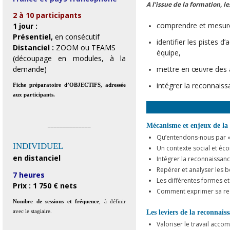
A l’issue de la formation, 
2 à 10 participants
comprendre et mesurer
1 jour :
Présentiel,
en consécutif
identifier les pistes d
Distanciel :
ZOOM ou TEAMS
équipe,
(découpage en modules, à la
mettre en œuvre des a
demande)
intégrer la reconnais
Fiche préparatoire d’OBJECTIFS, adressée
aux participants.
______________
Mécanisme et enjeux de la
Qu’entendons-nous par « 
INDIVIDUEL
Un contexte social et éc
en distanciel
Intégrer la reconnaissanc
Repérer et analyser les 
7 heures
Les différentes formes e
Prix : 1 750 € nets
Comment exprimer sa re
Nombre de sessions et fréquence
, à définir
avec le stagiaire.
Les leviers de la reconnais
Valoriser le travail acco